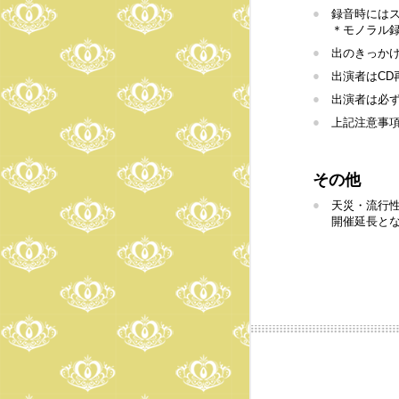
●
録音時には
＊モノラル録
●
出のきっか
●
出演者はCD
●
出演者は必
●
上記注意事
その他
●
天災・流行
開催延長と