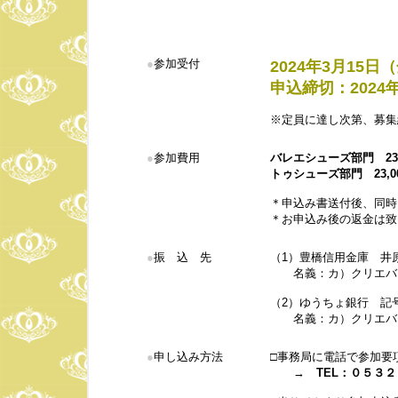
●
参加受付
2024年3月15
申込締切：2024年
※定員に達し次第、募集
●
参加費用
バレエシューズ部門
2
トゥシューズ部門
23,
＊申込み書送付後、同時
＊お申込み後の返金は致
●
振 込 先
（1）豊橋信用金庫 
名義：カ）クリエバレ
（2）ゆうちょ銀行 記
名義：カ）クリエバ
●
申し込み方法
□事務局に電話で参加要
→
TEL：０５３